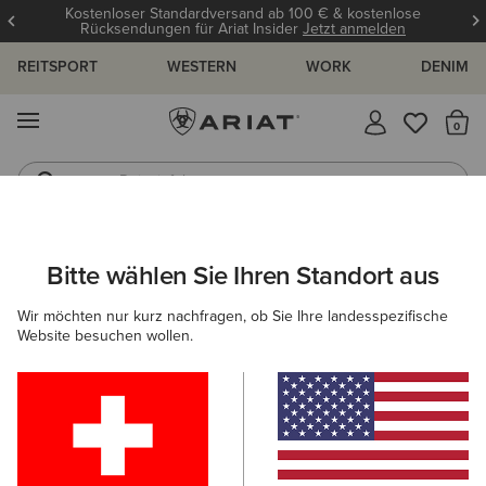
Kostenloser Standardversand ab 100 € & kostenlose
Rücksendungen für Ariat Insider
Jetzt anmelden
REITSPORT
WESTERN
WORK
DENIM
MENÜ
S
Reitstiefel
Jeans
ARIAT
HERREN
SCHUHE
WESTERN
Bitte wählen Sie Ihren Standort aus
C
Westernstiefel für Herren
Wir möchten nur kurz nachfragen, ob Sie Ihre landesspezifische
Website besuchen wollen.
NACH ZEHENFORM FILTERN
Breiter, Eckiger
Zehenbereich