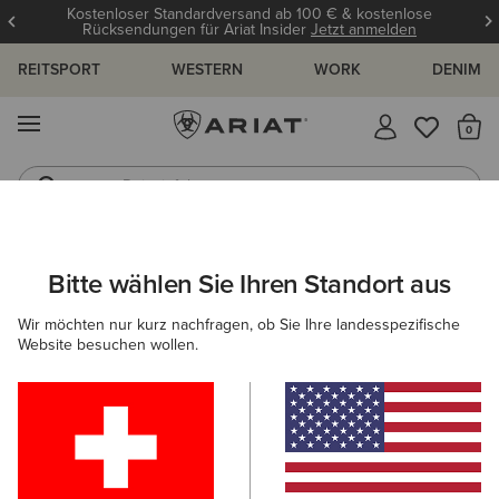
Kostenloser Standardversand ab 100 € & kostenlose
Rücksendungen für Ariat Insider
Jetzt anmelden
REITSPORT
WESTERN
WORK
DENIM
MENÜ
S
Reitstiefel
Jeans
ARIAT
HERREN
FEATURED
FÜR REGENTAGE
Bitte wählen Sie Ihren Standort aus
C
Für Regentage
Wir möchten nur kurz nachfragen, ob Sie Ihre landesspezifische
Website besuchen wollen.
Reitkollektion Für Warme Tage
Für Warme Tage
Trai
Filter & Sortieren
31 ARTIKEL