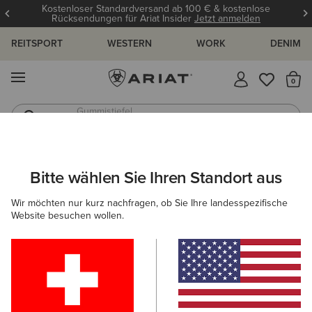
Kostenloser Standardversand ab 100 € & kostenlose
Rücksendungen für Ariat Insider
Jetzt anmelden
REITSPORT
WESTERN
WORK
DENIM
MENÜ
S
Gummistiefel
Reitstiefel
ARIAT
HERREN
BEKLEIDUNG
WORK
OBERTEILE & T-SHI
Bitte wählen Sie Ihren Standort aus
C
Arbeitsshirts & -oberteile für Herren
Wir möchten nur kurz nachfragen, ob Sie Ihre landesspezifische
Website besuchen wollen.
Oberbekleidung
Sweatshirts & Hoodies
Denim
Filter & Sortieren
22 ARTIKEL