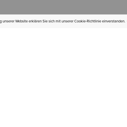
 unserer Website erklären Sie sich mit unserer Cookie-Richtlinie einverstanden.
MEIN KONTO
I
BESTELLSTATUS
RÜCKSENDUNGEN
Mein Konto
Hä
Newsletteranmeldung
In
GESCHENKGUTSCHEINE
Für später gespeichert
Jo
LIEFERUNG & VERSAND
Ariat Insider
Gr
GARANTIE
Tr
KLARNA