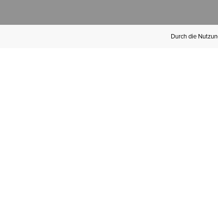
Durch die Nutzung
Werden Sie
Mitglied bei Ariat
Insider
Kostenloser Versand ab 100 €,