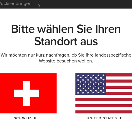
e Rücksendungen
12 Monate Garantie
Mehr er
Bitte wählen Sie Ihren
K
NEU & FEATURED
ARIAT LIFE
OUTLET
Standort aus
Wir möchten nur kurz nachfragen, ob Sie Ihre landesspezifische
BASELAYER
Website besuchen wollen.
ren
SCHWEIZ
UNITED STATES