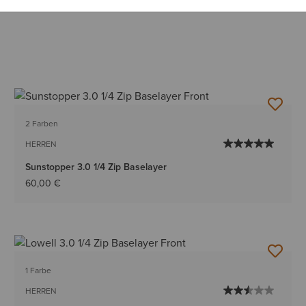
2 Farben
HERREN
Sunstopper 3.0 1/4 Zip Baselayer
60,00 €
1 Farbe
HERREN