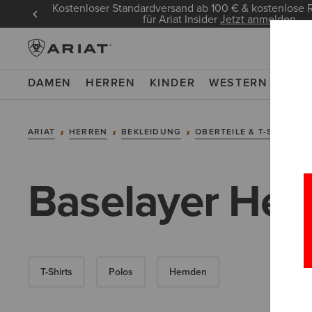
Kostenloser Standardversand ab 100 € & kostenlos
für Ariat Insider
Jetzt anmelden
DAMEN
HERREN
KINDER
WESTERN
WOR
ARIAT
HERREN
BEKLEIDUNG
OBERTEILE & T-SHIRTS
Baselayer Her
T-Shirts
Polos
Hemden