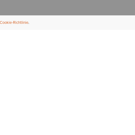
Cookie-Richtlinie
NFORMATION
ÜBER UNS
ndler finden
Über Ariat
ternational
Nachhaltigkeit
bs & Karriere
Presse
ößentabellen
Athleten
ue Fit