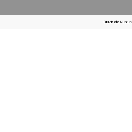
Durch die Nutzung
Werden Sie
Mitglied bei Ariat
Insider
Kostenloser Versand ab 100 €,