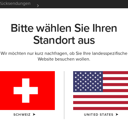
e Rücksendungen
12 Monate Garantie
Mehr er
Bitte wählen Sie Ihren
K
NEU & FEATURED
ARIAT LIFE
OUTLET
Standort aus
Wir möchten nur kurz nachfragen, ob Sie Ihre landesspezifische
BASELAYER
Website besuchen wollen.
ren
SCHWEIZ
UNITED STATES