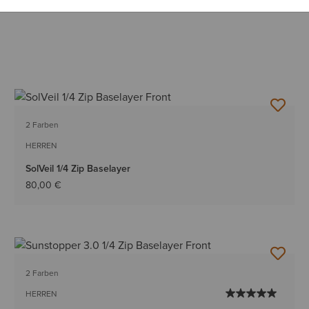
2 Farben
HERREN
SolVeil 1/4 Zip Baselayer
80,00 €
2 Farben
HERREN