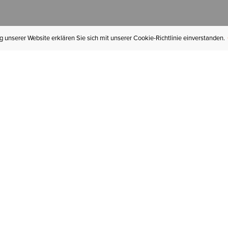
 unserer Website erklären Sie sich mit unserer Cookie-Richtlinie einverstanden.
MEIN KONTO
I
BESTELLSTATUS
RÜCKSENDUNGEN
Mein Konto
Hä
Newsletteranmeldung
In
GESCHENKGUTSCHEINE
Für später gespeichert
Jo
LIEFERUNG & VERSAND
Ariat Insider
Gr
GARANTIE
Tr
KLARNA