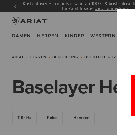
Kostenloser Standardversand ab 100 € & kostenlos
für Ariat Insider
Jetzt anmelden
DAMEN
HERREN
KINDER
WESTERN
WOR
ARIAT
HERREN
BEKLEIDUNG
OBERTEILE & T-SHIRTS
Baselayer Her
T-Shirts
Polos
Hemden