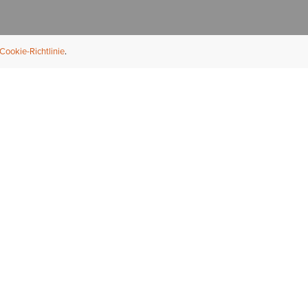
Cookie-Richtlinie
NFORMATION
ÜBER UNS
ndler finden
Über Ariat
ternational
Nachhaltigkeit
bs & Karriere
Presse
ößentabellen
Athleten
ue Fit