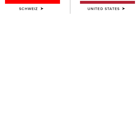
SCHWEIZ
UNITED STATES
HERREN
HERREN
Lightweight Retro Hoodie
Rebar Workman Hardhead
Hoodie
55,00 €
65,00 €
HERREN
HERREN
Rebar Lightweight Logo
Rebar Lightweight Logo
Hoodie
Hoodie
55,00 €
55,00 €