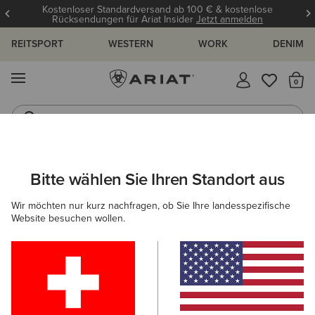
Kostenloser Standardversand ab 100 € & kostenlose
Rücksendungen für Ariat Insider
Jetzt anmelden
REITSPORT
WESTERN
WORK
DENIM
MENÜ
S
Jeans
Westernstiefel
ARIAT
HERREN
BEKLEIDUNG
SWEATSHIRTS & HOODIES
Bitte wählen Sie Ihren Standort aus
C
Sweatshirts & Hoodies für Herren
Wir möchten nur kurz nachfragen, ob Sie Ihre landesspezifische
Website besuchen wollen.
Hoodies
Midlayer
13 ARTIKEL
Filter & Sortieren