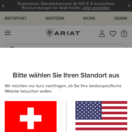
Kostenloser Standardversand ab 100 € & kostenlose
Rücksendungen für Ariat Insider
Jetzt anmelden
REITSPORT
WESTERN
WORK
DENIM
MENÜ
S
Gummistiefel
Reitstiefel
ARIAT
HERREN
BEKLEIDUNG
JEANS
Bitte wählen Sie Ihren Standort aus
C
Herrenjeans
Wir möchten nur kurz nachfragen, ob Sie Ihre landesspezifische
Website besuchen wollen.
M4 - Relaxed-Fit-
Jeans
Lockere Passform an Taille,