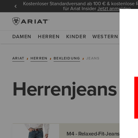
Kostenloser Standardversand ab 100 € & kostenlos
für Ariat Insider
Jetzt anmelden
DAMEN
HERREN
KINDER
WESTERN
WOR
ARIAT
HERREN
BEKLEIDUNG
JEANS
Herrenjeans
M4 - Relaxed-Fit-Jeans