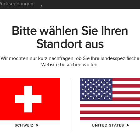
e Rücksendungen
12 Monate Garantie
Mehr er
Bitte wählen Sie Ihren
K
NEU & FEATURED
ARIAT LIFE
OUTLET
Standort aus
Wir möchten nur kurz nachfragen, ob Sie Ihre landesspezifische
Website besuchen wollen.
SCHWEIZ
UNITED STATES
M5 - Unsere Lockerste