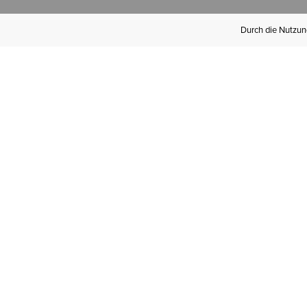
Durch die Nutzung
Werden Sie
Mitglied bei Ariat
Insider
Kostenloser Versand ab 100 €,
kostenlose Rücksendungen und
exklusive Vorteile!