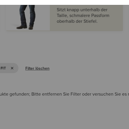
Passform
Sitzt knapp unterhalb der
Taille, schmalere Passform
oberhalb der Stiefel.
FILTER M1 - STRAIGHT FIT ENTFERNEN
Filter löschen
 FIT
kte gefunden; Bitte entfernen Sie Filter oder versuchen Sie es m