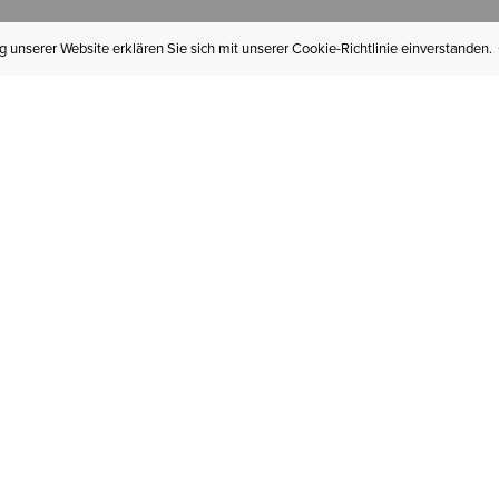
 unserer Website erklären Sie sich mit unserer Cookie-Richtlinie einverstanden.
MEIN KONTO
I
BESTELLSTATUS
RÜCKSENDUNGEN
Mein Konto
Hä
Newsletteranmeldung
In
GESCHENKGUTSCHEINE
Für später gespeichert
Jo
LIEFERUNG & VERSAND
Ariat Insider
Gr
GARANTIE
Tr
KLARNA
St
HILFE