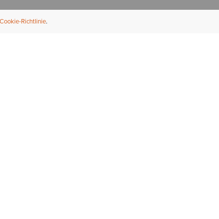
Cookie-Richtlinie
NFORMATION
ÜBER UNS
ndler finden
Über Ariat
ternational
Nachhaltigkeit
bs & Karriere
Presse
ößentabellen
Athleten
ue Fit
iefel-Reparaturservice