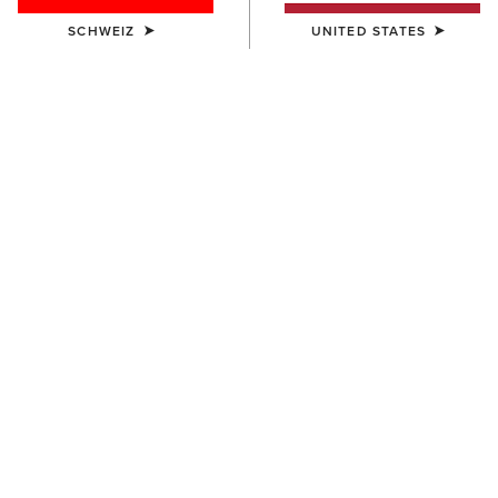
SCHWEIZ
UNITED STATES
HERREN
HERREN
Pro Performance Wide
Pro Performance Round Toe
Square Toe Insole
Insole
14,00 €
14,00 €