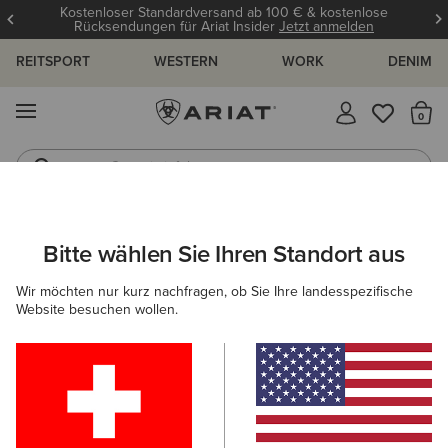
Kostenloser Standardversand ab 100 € & kostenlose
Rücksendungen für Ariat Insider
Jetzt anmelden
REITSPORT
WESTERN
WORK
DENIM
MENÜ
S
Gummistiefel
Reitstiefel
ARIAT
HERREN
ACCESSOIRES
EINLEGESOHLEN
EINLEG
Bitte wählen Sie Ihren Standort aus
C
Einlegesohlen für Herrenschuhe
Wir möchten nur kurz nachfragen, ob Sie Ihre landesspezifische
Website besuchen wollen.
Mützen & Caps
Taschen
Gürtel
Geldbörsen
Filter & Sortieren
2 ARTIKEL