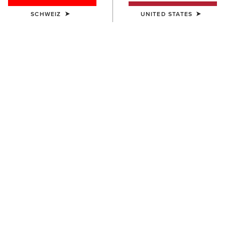
SCHWEIZ
UNITED STATES
HERREN
HERREN
Work Camo Suede Inlay Belt
Work Double Prong Belt
60,00 €
58,00 €
HERREN
HERREN
Work Double Prong Belt
Gary Belt
58,00 €
75,00 €