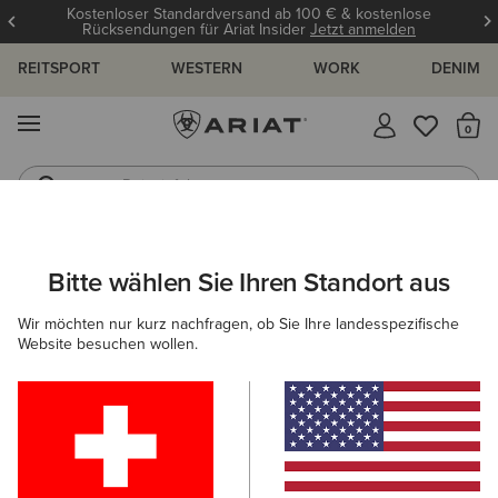
Kostenloser Standardversand ab 100 € & kostenlose
Rücksendungen für Ariat Insider
Jetzt anmelden
REITSPORT
WESTERN
WORK
DENIM
MENÜ
S
Reitstiefel
Jeans
ARIAT
HERREN
ACCESSOIRES
GÜRTEL
Bitte wählen Sie Ihren Standort aus
C
Herrengürtel
Wir möchten nur kurz nachfragen, ob Sie Ihre landesspezifische
Website besuchen wollen.
Mützen & Caps
Taschen
Geldbörsen
Handsch
Filter & Sortieren
6 ARTIKEL