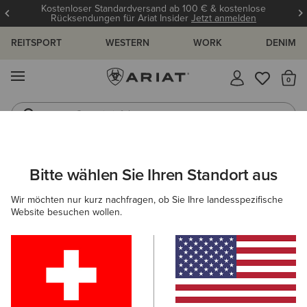
Kostenloser Standardversand ab 100 € & kostenlose
Rücksendungen für Ariat Insider
Jetzt anmelden
REITSPORT
WESTERN
WORK
DENIM
MENÜ
S
Gummistiefel
Reitstiefel
ARIAT
KINDER
BEKLEIDUNG
SWEATSHIRTS & HOODIES
Bitte wählen Sie Ihren Standort aus
C
Midlayer für Kinder
Wir möchten nur kurz nachfragen, ob Sie Ihre landesspezifische
Website besuchen wollen.
Hoodies
Pullover
Filter & Sortieren
1 ARTIKEL