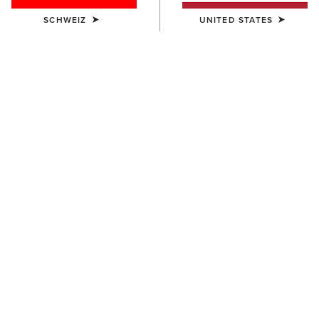
SCHWEIZ
UNITED STATES
KINDER
Team EQ 1/2 Zip Pullover
55,00 €