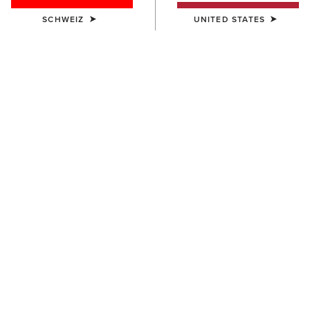
SCHWEIZ
UNITED STATES
KINDER
Team EQ 1/2 Zip Pullover
55,00 €