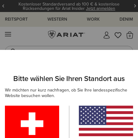
Kostenloser Standardversand ab 100 € & kostenlose
Rücksendungen für Ariat Insider
Jetzt anmelden
REITSPORT
WESTERN
WORK
DENIM
MENÜ
S
Reitstiefel
Jeans
ARIAT
KINDER
BEKLEIDUNG
SWEATSHIRTS & HOODIES
Bitte wählen Sie Ihren Standort aus
C
Midlayer für Kinder
Wir möchten nur kurz nachfragen, ob Sie Ihre landesspezifische
Website besuchen wollen.
Hoodies
Pullover
1 ARTIKEL
Filter & Sortieren