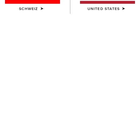
SCHWEIZ
UNITED STATES
KINDER
Team EQ 1/2 Zip Pullover
55,00 €