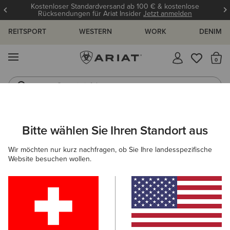
Kostenloser Standardversand ab 100 € & kostenlose
Rücksendungen für Ariat Insider
Jetzt anmelden
REITSPORT
WESTERN
WORK
DENIM
MENÜ
S
Gummistiefel
Reitstiefel
ARIAT
KINDER
BEKLEIDUNG
SWEATSHIRTS & HOODIES
Bitte wählen Sie Ihren Standort aus
C
Midlayer für Kinder
Wir möchten nur kurz nachfragen, ob Sie Ihre landesspezifische
Website besuchen wollen.
Hoodies
Pullover
Filter & Sortieren
1 ARTIKEL