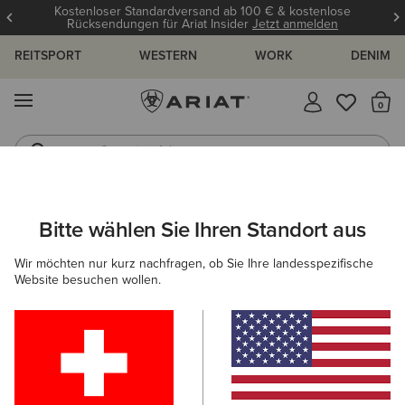
Kostenloser Standardversand ab 100 € & kostenlose
Rücksendungen für Ariat Insider
Jetzt anmelden
REITSPORT
WESTERN
WORK
DENIM
MENÜ
S
Gummistiefel
Reitstiefel
ARIAT
KINDER
BEKLEIDUNG
SWEATSHIRTS & HOODIES
Bitte wählen Sie Ihren Standort aus
C
Midlayer für Kinder
Wir möchten nur kurz nachfragen, ob Sie Ihre landesspezifische
Website besuchen wollen.
Hoodies
Pullover
Filter & Sortieren
1 ARTIKEL