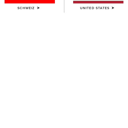
SCHWEIZ
UNITED STATES
KINDER
Team EQ 1/2 Zip Pullover
55,00 €