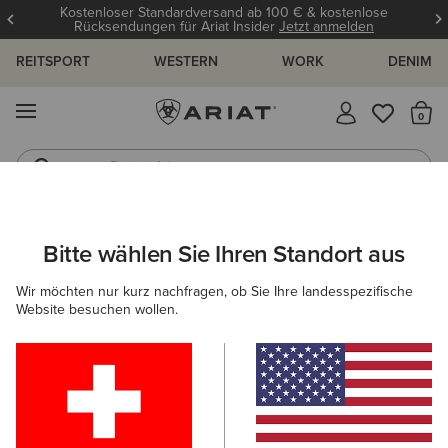
Kostenloser Standardversand ab 100 € & kostenlose
Rücksendungen für Ariat Insider
Jetzt anmelden
REITSPORT
WESTERN
WORK
DENIM
MENÜ
S
Reitstiefel
Jeans
ARIAT
KINDER
BEKLEIDUNG
TURNIERBEKLEIDUNG
TUR
Bitte wählen Sie Ihren Standort aus
C
Turnierjackets für Kinder
Wir möchten nur kurz nachfragen, ob Sie Ihre landesspezifische
Website besuchen wollen.
Turniershirts
Filter & Sortieren
1 ARTIKEL