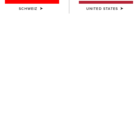
SCHWEIZ
UNITED STATES
KINDER
Artico 2.0 Show Coat
185,00 €