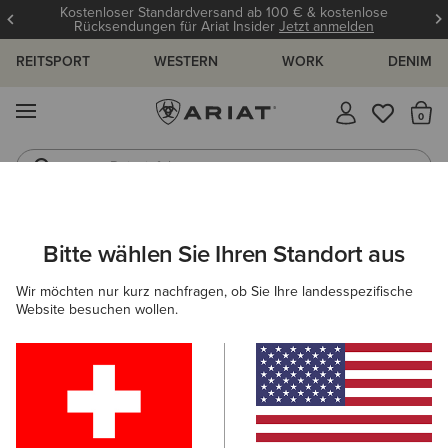
Kostenloser Standardversand ab 100 € & kostenlose
Rücksendungen für Ariat Insider
Jetzt anmelden
REITSPORT
WESTERN
WORK
DENIM
MENÜ
S
Reitstiefel
Jeans
ARIAT
KINDER
BEKLEIDUNG
TURNIERBEKLEIDUNG
TUR
Bitte wählen Sie Ihren Standort aus
C
Turnierjackets für Kinder
Wir möchten nur kurz nachfragen, ob Sie Ihre landesspezifische
Website besuchen wollen.
Turniershirts
Filter & Sortieren
1 ARTIKEL