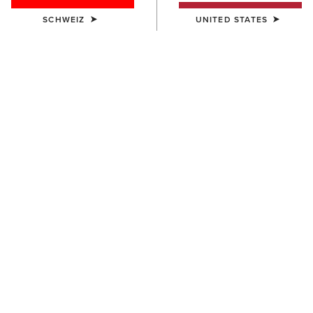
SCHWEIZ
UNITED STATES
KINDER
Artico 2.0 Show Coat
185,00 €