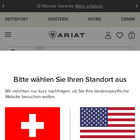
12 Monate Garantie
Mehr erfahren
REITSPORT
WESTERN
WORK
DENIM
MENÜ
S
Jeans
Westernstiefel
ARIAT
KINDER
ACCESSOIRES
SOCKEN
Bitte wählen Sie Ihren Standort aus
C
Socken für Kinder
Wir möchten nur kurz nachfragen, ob Sie Ihre landesspezifische
Website besuchen wollen.
Mützen & Caps
Gürtel
Filter & Sortieren
1 ARTIKEL