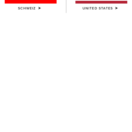
SCHWEIZ
UNITED STATES
KINDER
AriatTEK Slimline
Performance Sock
10,00 €