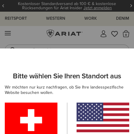
Kostenloser Standardversand ab 100 € & kostenlose
Rücksendungen für Ariat Insider
Jetzt anmelden
REITSPORT
WESTERN
WORK
DENIM
MENÜ
S
Reitstiefel
Jeans
ARIAT
KINDER
ACCESSOIRES
SOCKEN
Bitte wählen Sie Ihren Standort aus
C
Socken für Kinder
Wir möchten nur kurz nachfragen, ob Sie Ihre landesspezifische
Website besuchen wollen.
Mützen & Caps
Gürtel
Filter & Sortieren
1 ARTIKEL