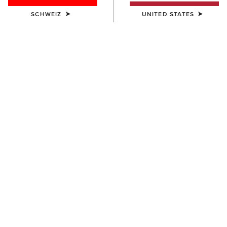
SCHWEIZ
UNITED STATES
KINDER
AriatTEK Slimline
Performance Sock
10,00 €