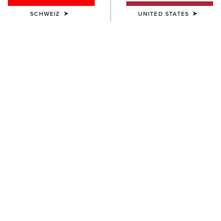
SCHWEIZ
UNITED STATES
UNISEX
DAMEN
Insulated Tek Grip Gloves
Fusion Insulated Gilet
52,00 €
100,00 €
DAMEN
DAMEN
Fusion Insulated Gilet
Rebar Cordura Ripstop
Lightweight Insulated Gilet
100,00 €
100,00 €