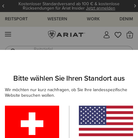
Kostenloser Standardversand ab 100 € & kostenlose
Rücksendungen für Ariat Insider
Jetzt anmelden
REITSPORT
WESTERN
WORK
DENIM
MENÜ
S
Jeans
Westernstiefel
ARIAT
DAMEN
FEATURED
ISOLIERTE STIEFEL & BEKLEIDU
Bitte wählen Sie Ihren Standort aus
C
Isolierte Stiefel & Bekleidung
Wir möchten nur kurz nachfragen, ob Sie Ihre landesspezifische
Website besuchen wollen.
Reitkollektion Für Warme Tage
Für Warme Tage
Für 
Filter & Sortieren
22 ARTIKEL