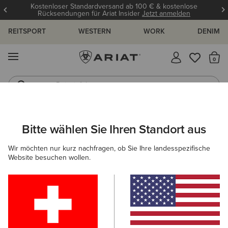
Kostenloser Standardversand ab 100 € & kostenlose
Rücksendungen für Ariat Insider
Jetzt anmelden
REITSPORT
WESTERN
WORK
DENIM
MENÜ
S
Reitstiefel
Jeans
ARIAT
NEU & FEATURED
KOLLEKTIONEN
WANDERN
Bitte wählen Sie Ihren Standort aus
C
Wanderstiefel & Wanderschuhe
Wir möchten nur kurz nachfragen, ob Sie Ihre landesspezifische
Website besuchen wollen.
Americana Kollektion
Palisade Kollektion
Woodstock S
Filter & Sortieren
13 ARTIKEL