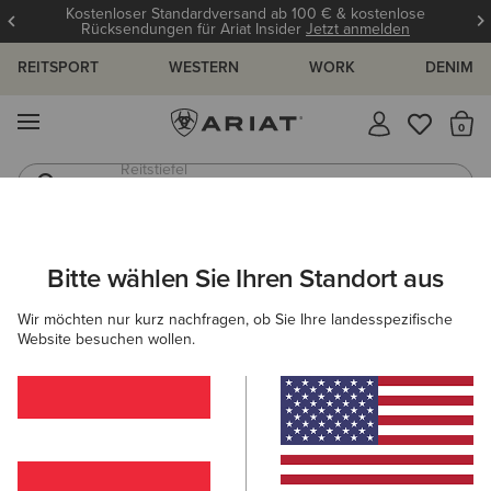
Kostenloser Standardversand ab 100 € & kostenlose
Rücksendungen für Ariat Insider
Jetzt anmelden
REITSPORT
WESTERN
WORK
DENIM
MENÜ
S
Reitstiefel
Jeans
ARIAT
DAMEN
WORK
BEKLEIDUNG
OBERTEILE & T-SHIR
Bitte wählen Sie Ihren Standort aus
C
Arbeitsshirts für Damen
Wir möchten nur kurz nachfragen, ob Sie Ihre landesspezifische
Website besuchen wollen.
Oberbekleidung
Sweatshirts & Hoodies
Arbeitshosen
Filter & Sortieren
12 ARTIKEL