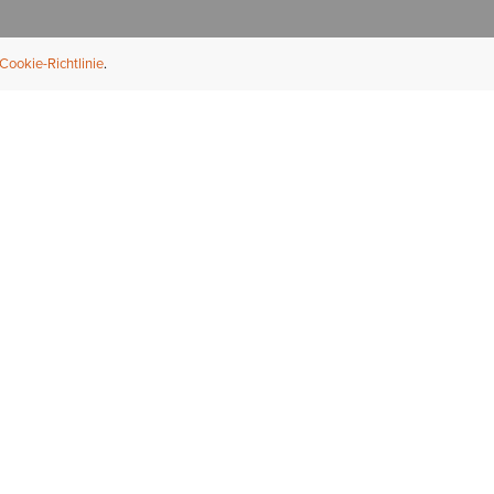
Cookie-Richtlinie
NFORMATION
ÜBER UNS
ndler finden
Über Ariat
ternational
Nachhaltigkeit
bs & Karriere
Presse
ößentabellen
Athleten
ue Fit