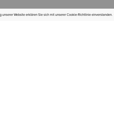
 unserer Website erklären Sie sich mit unserer Cookie-Richtlinie einverstanden.
MEIN KONTO
I
BESTELLSTATUS
RÜCKSENDUNGEN
Mein Konto
Hä
Newsletteranmeldung
In
GESCHENKGUTSCHEINE
Für später gespeichert
Jo
LIEFERUNG & VERSAND
Ariat Insider
Gr
GARANTIE
Tr
KLARNA