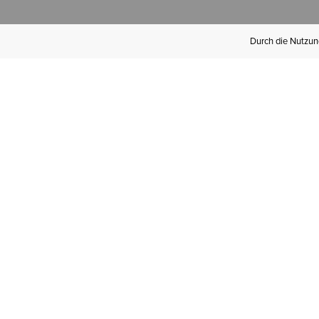
Durch die Nutzung
Werden Sie
Mitglied bei Ariat
Insider
Kostenloser Versand ab 100 €,
kostenlose Rücksendungen und