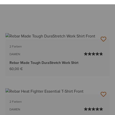
2 Farben
DAMEN
Rebar Made Tough DuraStretch Work Shirt
60,00 €
2 Farben
DAMEN