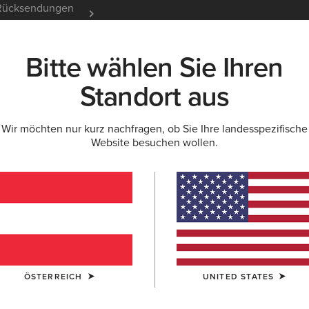
e Rücksendungen
12 Monate Garantie
Mehr er
Bitte wählen Sie Ihren
K
NEU & FEATURED
ARIAT LIFE
OUTLET
Standort aus
Wir möchten nur kurz nachfragen, ob Sie Ihre landesspezifische
HIRTS
Website besuchen wollen.
für Damen
shosen
Denim
ÖSTERREICH
UNITED STATES