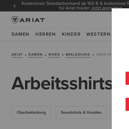
Kostenloser Standardversand ab 100 € & kostenlos
für Ariat Insider
Jetzt anmelden
DAMEN
HERREN
KINDER
WESTERN
WOR
ARIAT
DAMEN
WORK
BEKLEIDUNG
OBERTEILE & T-S
Arbeitsshirts 
Oberbekleidung
Sweatshirts & Hoodies
Arbeit