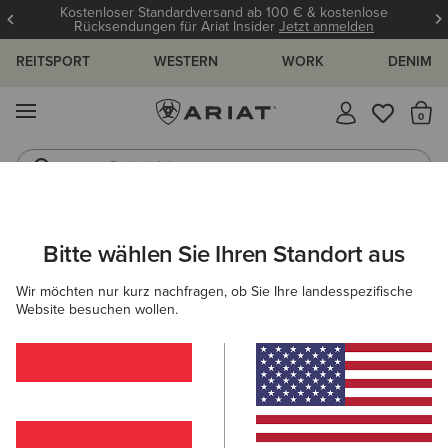
Kostenloser Standardversand ab 100 € & kostenlose
Rücksendungen für Ariat Insider
Jetzt anmelden
REITSPORT
WESTERN
WORK
DENIM
MENÜ
S
Reitstiefel
Jeans
ARIAT
DAMEN
WORK
BEKLEIDUNG
OBERTEILE & T-SHIR
Bitte wählen Sie Ihren Standort aus
C
Arbeitsshirts für Damen
Wir möchten nur kurz nachfragen, ob Sie Ihre landesspezifische
Website besuchen wollen.
Oberbekleidung
Sweatshirts & Hoodies
Arbeitshosen
Filter & Sortieren
12 ARTIKEL