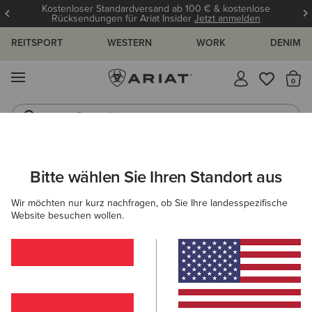
Kostenloser Standardversand ab 100 € & kostenlose
Rücksendungen für Ariat Insider
Jetzt anmelden
REITSPORT
WESTERN
WORK
DENIM
MENÜ
S
Reitstiefel
Jeans
ARIAT
DAMEN
WORK
ACCESSOIRES
SOCKEN
Bitte wählen Sie Ihren Standort aus
C
Arbeitssocken für Damen
Wir möchten nur kurz nachfragen, ob Sie Ihre landesspezifische
Website besuchen wollen.
Mützen & Caps
Filter & Sortieren
2 ARTIKEL