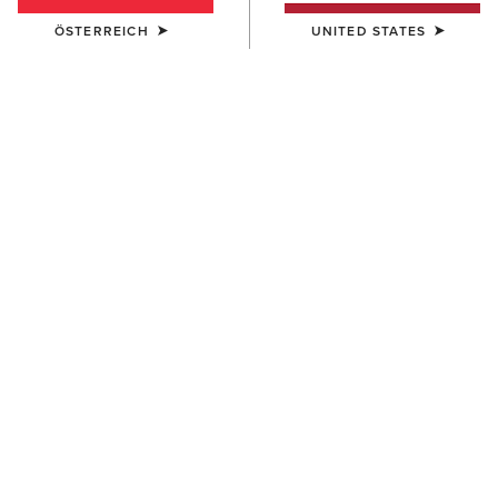
ÖSTERREICH
UNITED STATES
UNISEX
UNISEX
High Performance Tek Work
Premium Ringspun Cotton
Sock 2 Pair Pack
Mid Crew Work Sock 3 Pair
30,00 €
35,00 €