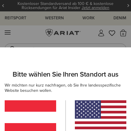
Kostenloser Standardversand ab 100 € & kostenlose
Rücksendungen für Ariat Insider
Jetzt anmelden
REITSPORT
WESTERN
WORK
DENIM
MENÜ
S
Jeans
Westernstiefel
ARIAT
DAMEN
WESTERN
Bitte wählen Sie Ihren Standort aus
C
Frauen Westernkleidung und
Wir möchten nur kurz nachfragen, ob Sie Ihre landesspezifische
Westernstiefel
Website besuchen wollen.
Schuhe
Bekleidung
Accessoires
Filter & Sortieren
207 ARTIKEL