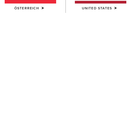
ÖSTERREICH
UNITED STATES
UNISEX
DAMEN
Ariat Bandana
Floral Embossed Scarf Slide
7,00 €
14,00 €
DAMEN
DAMEN
Shield Step Lace Scarf Slide
Ariat Cacti Cowboy Hat T-
Shirt
14,00 €
30,00 €