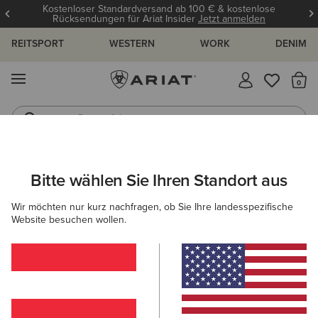
Kostenloser Standardversand ab 100 € & kostenlose
Rücksendungen für Ariat Insider
Jetzt anmelden
REITSPORT
WESTERN
WORK
DENIM
MENÜ
S
Reitstiefel
Jeans
ARIAT
DAMEN
WESTERN
Bitte wählen Sie Ihren Standort aus
C
Frauen Westernkleidung und
Wir möchten nur kurz nachfragen, ob Sie Ihre landesspezifische
Westernstiefel
Website besuchen wollen.
Schuhe
Bekleidung
Accessoires
Filter & Sortieren
208 ARTIKEL