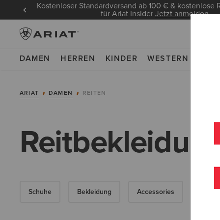
Kostenloser Standardversand ab 100 € & kostenlos
für Ariat Insider
Jetzt anmelden
DAMEN
HERREN
KINDER
WESTERN
WOR
ARIAT
DAMEN
REITEN
Reitbekleidun
Schuhe
Bekleidung
Accessories