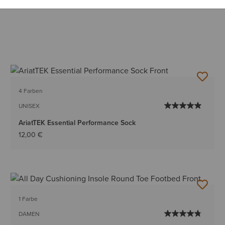
4 Farben
UNISEX
AriatTEK Essential Performance Sock
12,00 €
1 Farbe
DAMEN