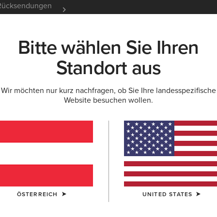
e Rücksendungen
12 Monate Garantie
Mehr er
Bitte wählen Sie Ihren
K
NEU & FEATURED
ARIAT LIFE
OUTLET
Standort aus
Wir möchten nur kurz nachfragen, ob Sie Ihre landesspezifische
Website besuchen wollen.
g und -schuhe f
ÖSTERREICH
UNITED STATES