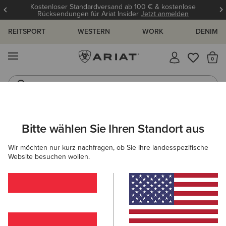
Kostenloser Standardversand ab 100 € & kostenlose
Rücksendungen für Ariat Insider
Jetzt anmelden
REITSPORT
WESTERN
WORK
DENIM
MENÜ
S
Jeans
Westernstiefel
ARIAT
DAMEN
REITEN
Bitte wählen Sie Ihren Standort aus
C
Reitbekleidung und -schuhe für Damen
Wir möchten nur kurz nachfragen, ob Sie Ihre landesspezifische
Website besuchen wollen.
Schuhe
Bekleidung
Accessories
220 ARTIKEL
Filter & Sortieren