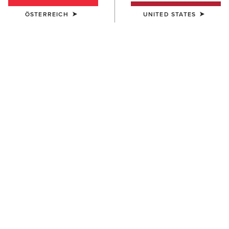
BESTSELLER
ÖSTERREICH
UNITED STATES
DAMEN
DAMEN
Heritage Contour II Field Zip
Eos 2.0 Full Seat Tight
Tall Riding Boot
85,00 €
315,00 €
DAMEN
DAMEN
Prix 3.0 Sleeveless Polo Shirt
Terrain Zip Waterproof Boot
40,00 €
165,00 €