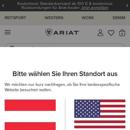
Kostenloser Standardversand ab 100 € & kostenlose
Rücksendungen für Ariat Insider
Jetzt anmelden
REITSPORT
WESTERN
WORK
DENIM
MENÜ
S
Reitstiefel
Jeans
ARIAT
DAMEN
REITEN
SCHUHE
REITSTIEFEL
Bitte wählen Sie Ihren Standort aus
C
Frauen Reitstiefel
Wir möchten nur kurz nachfragen, ob Sie Ihre landesspezifische
Website besuchen wollen.
Stiefeletten
Chaps
Allwetter Reitschuhe
Ausdau
Filter & Sortieren
11 ARTIKEL