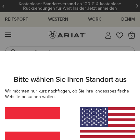
Kostenloser Standardversand ab 100 € & kostenlose
Rücksendungen für Ariat Insider
Jetzt anmelden
REITSPORT
WESTERN
WORK
DENIM
MENÜ
S
Reitstiefel
Jeans
ARIAT
DAMEN
REITEN
SCHUHE
REITSTIEFEL
Bitte wählen Sie Ihren Standort aus
C
Frauen Reitstiefel
Wir möchten nur kurz nachfragen, ob Sie Ihre landesspezifische
Website besuchen wollen.
Stiefeletten
Chaps
Allwetter Reitschuhe
Ausdau
Filter & Sortieren
11 ARTIKEL