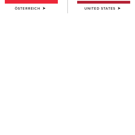
FILTER BLACK ENTFERNEN
Filter löschen
BLACK
ÖSTERREICH
UNITED STATES
Für Ihre Suche wurden keine Produkte gefunden; Bitte
entfernen Sie Filter oder versuchen Sie es mit einem
alternativen Suchbegriff.