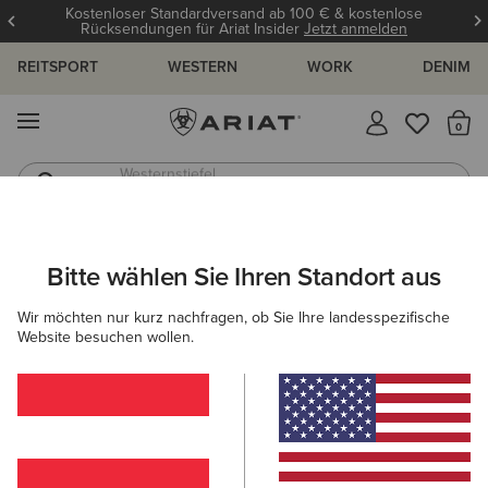
Kostenloser Standardversand ab 100 € & kostenlose
Rücksendungen für Ariat Insider
Jetzt anmelden
REITSPORT
WESTERN
WORK
DENIM
MENÜ
S
Westernstiefel
Gummistiefel
ARIAT
DAMEN
REITEN
SCHUHE
REITSTIEFEL
Bitte wählen Sie Ihren Standort aus
C
Frauen Reitstiefel
Wir möchten nur kurz nachfragen, ob Sie Ihre landesspezifische
Website besuchen wollen.
Stiefeletten
Chaps
Allwetter Reitschuhe
Ausdau
Filter & Sortieren
0 ARTIKEL