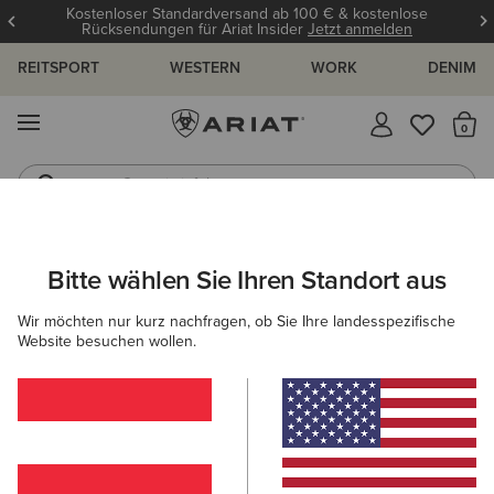
Kostenloser Standardversand ab 100 € & kostenlose
Rücksendungen für Ariat Insider
Jetzt anmelden
REITSPORT
WESTERN
WORK
DENIM
MENÜ
S
Gummistiefel
Reitstiefel
ARIAT
DAMEN
REITEN
SCHUHE
REITSTIEFEL
Bitte wählen Sie Ihren Standort aus
C
Frauen Reitstiefel
Wir möchten nur kurz nachfragen, ob Sie Ihre landesspezifische
Website besuchen wollen.
Stiefeletten
Chaps
Allwetter Reitschuhe
Ausdau
Filter & Sortieren
11 ARTIKEL