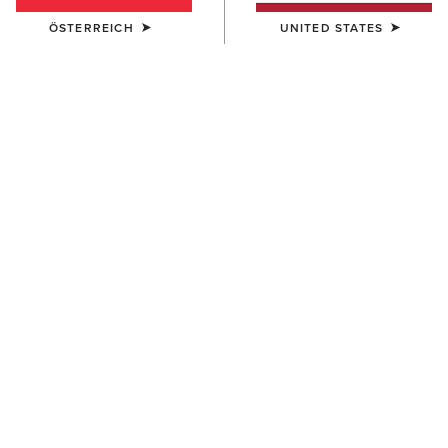
ÖSTERREICH
UNITED STATES
DAMEN
DAMEN
Ravello Dress Tall Riding Boot
Ravello Tall Riding Boot
550,00 €
550,00 €
DAMEN
DAMEN
Devon Tall Riding Boot
Devon Sport Tall Riding Boot
400,00 €
390,00 €