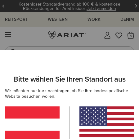
Kostenloser Standardversand ab 100 € & kostenlose
Rücksendungen für Ariat Insider
Jetzt anmelden
REITSPORT
WESTERN
WORK
DENIM
MENÜ
S
Reitstiefel
Jeans
ARIAT
DAMEN
REITEN
SCHUHE
REITSTIEFEL
Bitte wählen Sie Ihren Standort aus
C
Frauen Reitstiefel
Wir möchten nur kurz nachfragen, ob Sie Ihre landesspezifische
Website besuchen wollen.
Stiefeletten
Chaps
Allwetter Reitschuhe
Ausdau
0 ARTIKEL
Filter & Sortieren