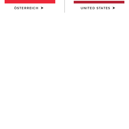
FILTER BLACK ENTFERNEN
BLACK
Filter löschen
ÖSTERREICH
UNITED STATES
Für Ihre Suche wurden keine Produkte gefunden; Bitte
entfernen Sie Filter oder versuchen Sie es mit einem
alternativen Suchbegriff.