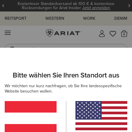
Kostenloser Standardversand ab 100 € & kostenlose
Rücksendungen für Ariat Insider
Jetzt anmelden
REITSPORT
WESTERN
WORK
DENIM
MENÜ
S
Gummistiefel
Reitstiefel
ARIAT
DAMEN
REITEN
SCHUHE
REITSTIEFEL
Bitte wählen Sie Ihren Standort aus
C
Frauen Reitstiefel
Wir möchten nur kurz nachfragen, ob Sie Ihre landesspezifische
Website besuchen wollen.
Stiefeletten
Chaps
Allwetter Reitschuhe
Ausdau
Filter & Sortieren
11 ARTIKEL