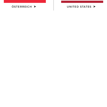
ÖSTERREICH
UNITED STATES
DAMEN
DAMEN
Devon Sport Tall Riding Boot
Palisade Field Tall Riding
Boot
390,00 €
340,00 €
DAMEN
DAMEN
Palisade Dress Tall Riding
Palisade Field Tall Riding
Boot
Boot
340,00 €
340,00 €