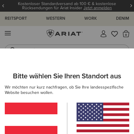
Kostenloser Standardversand ab 100 € & kostenlose
Rücksendungen für Ariat Insider
Jetzt anmelden
REITSPORT
WESTERN
WORK
DENIM
MENÜ
S
Jeans
Westernstiefel
ARIAT
DAMEN
REITEN
SCHUHE
REITSTIEFEL
Bitte wählen Sie Ihren Standort aus
C
Frauen Reitstiefel
Wir möchten nur kurz nachfragen, ob Sie Ihre landesspezifische
Website besuchen wollen.
Stiefeletten
Chaps
Allwetter Reitschuhe
Ausdau
Filter & Sortieren
11 ARTIKEL