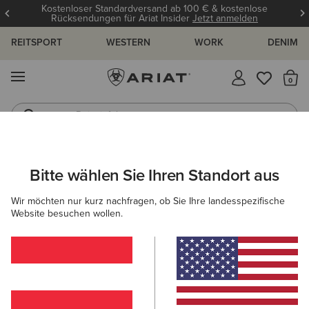
Kostenloser Standardversand ab 100 € & kostenlose
Rücksendungen für Ariat Insider
Jetzt anmelden
REITSPORT
WESTERN
WORK
DENIM
MENÜ
S
Reitstiefel
Jeans
ARIAT
DAMEN
REITEN
SCHUHE
REITSTIEFEL
Bitte wählen Sie Ihren Standort aus
C
Frauen Reitstiefel
Wir möchten nur kurz nachfragen, ob Sie Ihre landesspezifische
Website besuchen wollen.
Stiefeletten
Chaps
Allwetter Reitschuhe
Ausdau
Filter & Sortieren
0 ARTIKEL