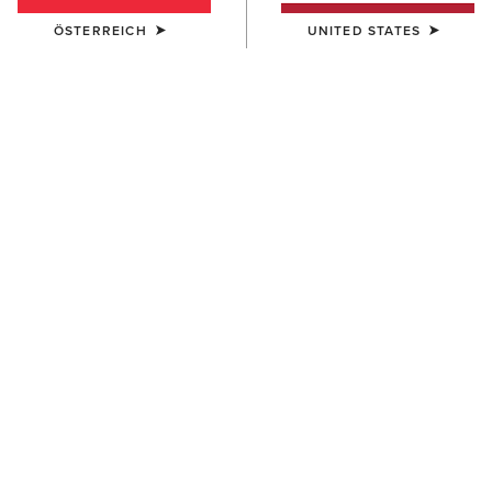
FILTER BLACK ENTFERNEN
Filter löschen
BLACK
ÖSTERREICH
UNITED STATES
Für Ihre Suche wurden keine Produkte gefunden; Bitte
entfernen Sie Filter oder versuchen Sie es mit einem
alternativen Suchbegriff.