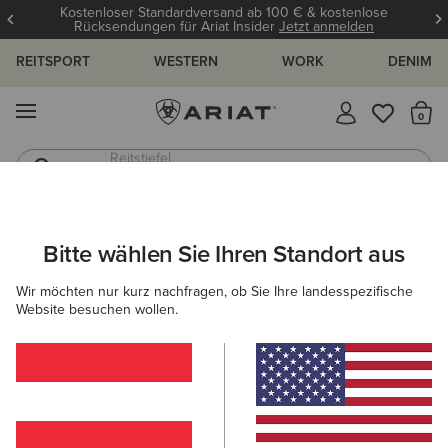
Kostenloser Standardversand ab 100 € & kostenlose
Rücksendungen für Ariat Insider
Jetzt anmelden
REITSPORT
WESTERN
WORK
DENIM
MENÜ
S
Jeans
Westernstiefel
ARIAT
DAMEN
SCHUHE
WESTERN
PERFORMANCE
Bitte wählen Sie Ihren Standort aus
C
Performance-Westernstiefel für Damen
Wir möchten nur kurz nachfragen, ob Sie Ihre landesspezifische
Website besuchen wollen.
Western Fashion
Filter & Sortieren
45 ARTIKEL