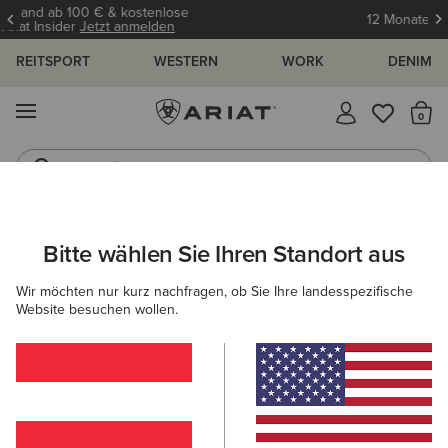
12 Monate Garantie
Mehr erfahren
REITSPORT
WESTERN
WORK
DENIM
MENÜ
S
Jeans
Westernstiefel
ARIAT
DAMEN
SCHUHE
FREIZEITSCHUHE
CASUAL
Bitte wählen Sie Ihren Standort aus
C
Freizeitschuhe und Bootsschuhe
Wir möchten nur kurz nachfragen, ob Sie Ihre landesspezifische
Damen
Website besuchen wollen.
Sneaker
Filter & Sortieren
14 ARTIKEL