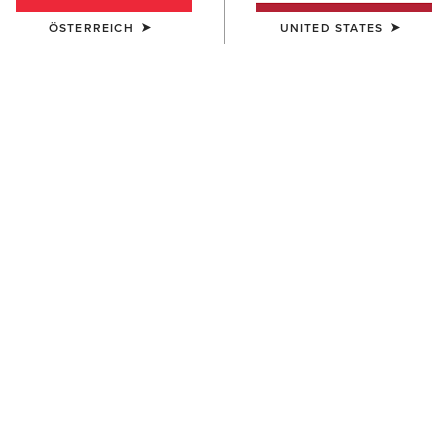
ÖSTERREICH
UNITED STATES
DAMEN
DAMEN
Margot Driving Moc
Margot Driving Moc
115,00 €
115,00 €
DAMEN
DAMEN
Country Mule Sherpa
Antigua Boat Shoe
115,00 €
120,00 €