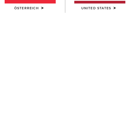
ÖSTERREICH
UNITED STATES
DAMEN
DAMEN
Bampton Waterproof Boot
Wythburn II Waterproof Boot
180,00 €
230,00 €
DAMEN
DAMEN
Wythburn II Waterproof Boot
Arlington Waterproof Boot
230,00 €
300,00 €