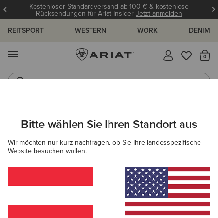
Kostenloser Standardversand ab 100 € & kostenlose
Rücksendungen für Ariat Insider
Jetzt anmelden
REITSPORT
WESTERN
WORK
DENIM
MENÜ
S
Reitstiefel
Jeans
ARIAT
DAMEN
COUNTRY
SCHUHE
STIEFEL
Bitte wählen Sie Ihren Standort aus
C
Hohe Country-Damenstiefel
Wir möchten nur kurz nachfragen, ob Sie Ihre landesspezifische
Website besuchen wollen.
Gummistiefel
Country Fashion
Walking
Stiefele
11 ARTIKEL
Filter & Sortieren