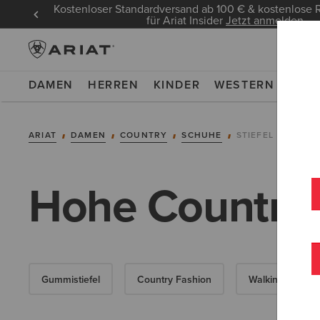
Kostenloser Standardversand ab 100 € & kostenlos
für Ariat Insider
Jetzt anmelden
DAMEN
HERREN
KINDER
WESTERN
WOR
ARIAT
DAMEN
COUNTRY
SCHUHE
STIEFEL
Hohe Country-
Gummistiefel
Country Fashion
Walking