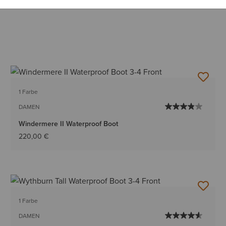
1 Farbe
DAMEN
Windermere II Waterproof Boot
220,00 €
1 Farbe
DAMEN