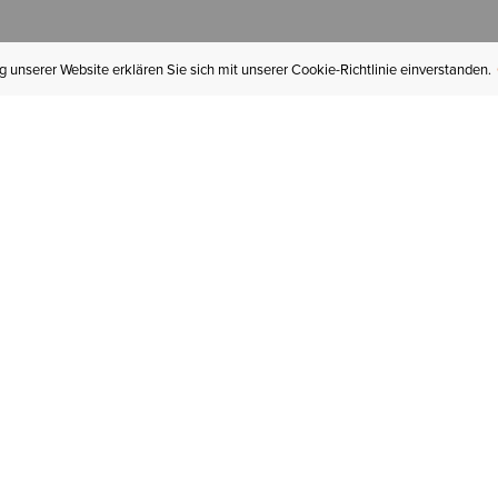
 unserer Website erklären Sie sich mit unserer Cookie-Richtlinie einverstanden.
MEIN KONTO
I
BESTELLSTATUS
RÜCKSENDUNGEN
Mein Konto
Hä
Newsletteranmeldung
In
GESCHENKGUTSCHEINE
Für später gespeichert
Jo
LIEFERUNG & VERSAND
Ariat Insider
Gr
GARANTIE
Tr
KLARNA