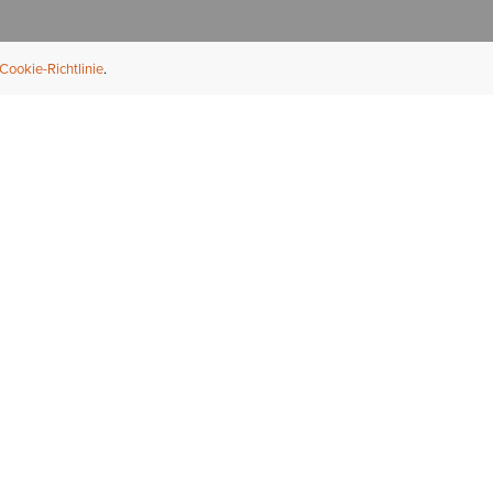
Cookie-Richtlinie
NFORMATION
ÜBER UNS
ndler finden
Über Ariat
ternational
Nachhaltigkeit
bs & Karriere
Presse
ößentabellen
Athleten
ue Fit