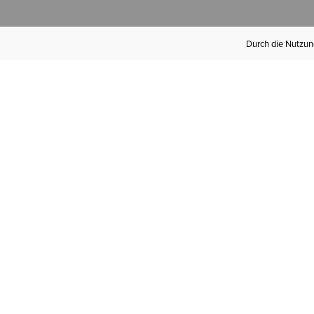
Durch die Nutzung
Werden Sie
Mitglied bei Ariat
Insider
Kostenloser Versand ab 100 €,
kostenlose Rücksendungen und