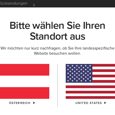
e Rücksendungen
12 Monate Garantie
Mehr er
Bitte wählen Sie Ihren
K
NEU & FEATURED
ARIAT LIFE
OUTLET
Standort aus
Wir möchten nur kurz nachfragen, ob Sie Ihre landesspezifische
Website besuchen wollen.
Damenstiefel
Stiefeletten
ÖSTERREICH
UNITED STATES