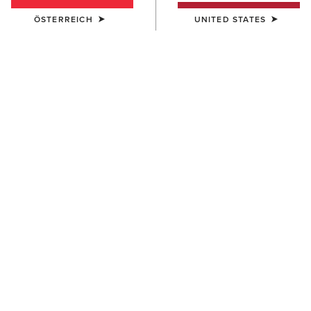
ÖSTERREICH
UNITED STATES
DAMEN
DAMEN
Kelmarsh Shortie Rubber
Terrain Boot
Boot
140,00 €
105,00 €
DAMEN
DAMEN
Probaby Lacer
Anthem Round Toe Lacer
Waterproof Boot
160,00 €
170,00 €