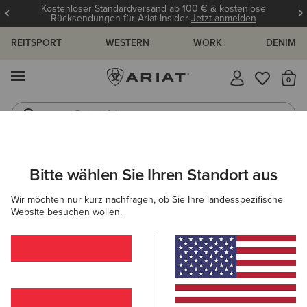
Kostenloser Standardversand ab 100 € & kostenlose
Rücksendungen für Ariat Insider
Jetzt anmelden
REITSPORT
WESTERN
WORK
DENIM
MENÜ
S
Reitstiefel
Jeans
ARIAT
DAMEN
COUNTRY
SCHUHE
STIEFELETTEN
Bitte wählen Sie Ihren Standort aus
C
Country Stiefeletten für Damen
Wir möchten nur kurz nachfragen, ob Sie Ihre landesspezifische
Website besuchen wollen.
Stiefel
Gummistiefel
Country Fashion
Walking
Filter & Sortieren
16 ARTIKEL