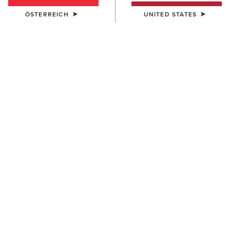
ÖSTERREICH
UNITED STATES
DAMEN
DAMEN
Wexford Waterproof Chelsea
Harper Waterproof Boot
Boot
190,00 €
200,00 €
DAMEN
DAMEN
Anthem Round Toe Lacer
Savannah Waterproof Boot
Waterproof Boot
215,00 €
170,00 €