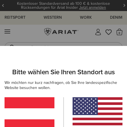
Kostenloser Standardversand ab 100 € & kostenlose
Rücksendungen für Ariat Insider
Jetzt anmelden
REITSPORT
WESTERN
WORK
DENIM
MENÜ
S
Reitstiefel
Jeans
ARIAT
DAMEN
COUNTRY
SCHUHE
STIEFELETTEN
Bitte wählen Sie Ihren Standort aus
C
Country Stiefeletten für Damen
Wir möchten nur kurz nachfragen, ob Sie Ihre landesspezifische
Website besuchen wollen.
Stiefel
Gummistiefel
Country Fashion
Walking
Filter & Sortieren
16 ARTIKEL