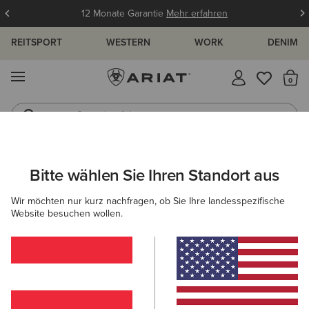
12 Monate Garantie
Mehr erfahren
REITSPORT
WESTERN
WORK
DENIM
MENÜ
S
Gummistiefel
Reitstiefel
ARIAT
DAMEN
COUNTRY
SCHUHE
STIEFELETTEN
Bitte wählen Sie Ihren Standort aus
C
Country Stiefeletten für Damen
Wir möchten nur kurz nachfragen, ob Sie Ihre landesspezifische
Website besuchen wollen.
Stiefel
Gummistiefel
Country Fashion
Walking
Filter & Sortieren
16 ARTIKEL