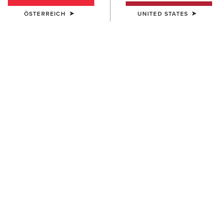
ÖSTERREICH
UNITED STATES
DAMEN
DAMEN
Wexford Waterproof Chelsea
Anthem Round Toe Lacer
Boot
Waterproof Boot
200,00 €
170,00 €
DAMEN
DAMEN
Harper Waterproof Boot
Moresby Waterproof Boot
190,00 €
195,00 €