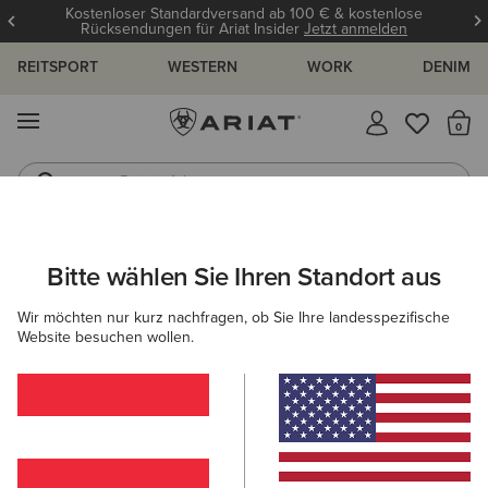
Kostenloser Standardversand ab 100 € & kostenlose
Rücksendungen für Ariat Insider
Jetzt anmelden
REITSPORT
WESTERN
WORK
DENIM
MENÜ
S
Reitstiefel
Jeans
ARIAT
DAMEN
COUNTRY
SCHUHE
STIEFELETTEN
Bitte wählen Sie Ihren Standort aus
C
Country Stiefeletten für Damen
Wir möchten nur kurz nachfragen, ob Sie Ihre landesspezifische
Website besuchen wollen.
Stiefel
Gummistiefel
Country Fashion
Walking
Filter & Sortieren
16 ARTIKEL