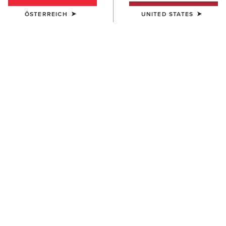
ÖSTERREICH
UNITED STATES
DAMEN
DAMEN
Wexford Waterproof Chelsea
Anthem Round Toe Lacer
Boot
Waterproof Boot
200,00 €
170,00 €
DAMEN
DAMEN
Harper Waterproof Boot
Moresby Waterproof Boot
190,00 €
195,00 €