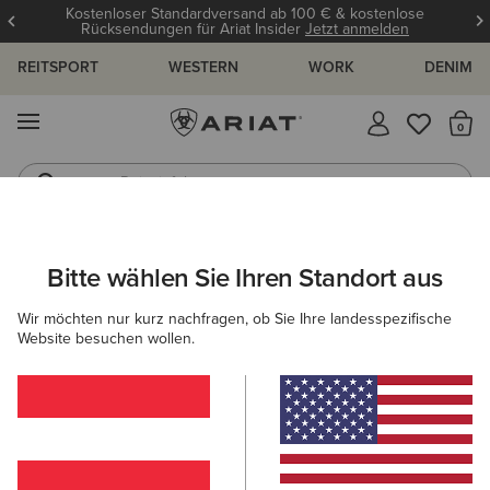
Kostenloser Standardversand ab 100 € & kostenlose
Rücksendungen für Ariat Insider
Jetzt anmelden
REITSPORT
WESTERN
WORK
DENIM
MENÜ
S
Reitstiefel
Jeans
ARIAT
DAMEN
COUNTRY
SCHUHE
STIEFELETTEN
Bitte wählen Sie Ihren Standort aus
C
Country Stiefeletten für Damen
Wir möchten nur kurz nachfragen, ob Sie Ihre landesspezifische
Website besuchen wollen.
Stiefel
Gummistiefel
Country Fashion
Walking
Filter & Sortieren
16 ARTIKEL