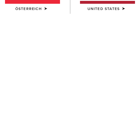
ÖSTERREICH
UNITED STATES
DAMEN
DAMEN
Wexford Whipstitch Chelsea
Wexford Whipstitch Chelsea
Boot
Boot
190,00 €
190,00 €
DAMEN
DAMEN
Terrain Boot
Kelmarsh Shortie Rubber
Boot
140,00 €
105,00 €