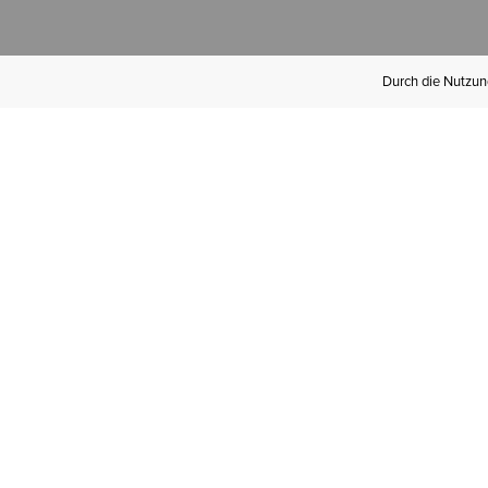
Durch die Nutzung
Werden Sie
Mitglied bei Ariat
Insider
Kostenloser Versand ab 100 €,