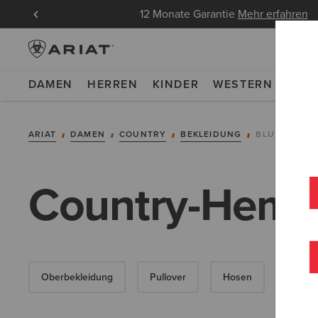
ndungen
12 Monate Garantie
Mehr erfahren
DAMEN
HERREN
KINDER
WESTERN
WOR
ARIAT
DAMEN
COUNTRY
BEKLEIDUNG
BLUSEN & T
Country-Hemd
Oberbekleidung
Pullover
Hosen
Kleide