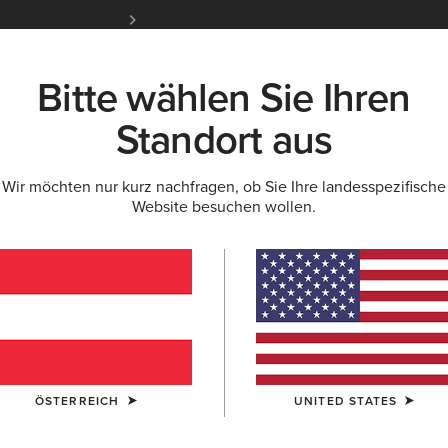
Kostenloser Standardversand ab 100 € & ko
für Ariat Insider
Jetzt anme
Bitte wählen Sie Ihren
K
NEU & FEATURED
ARIAT LIFE
OUTLET
Standort aus
Wir möchten nur kurz nachfragen, ob Sie Ihre landesspezifische
OPS
Website besuchen wollen.
en & Tops für 
r & Röcke
ÖSTERREICH
UNITED STATES