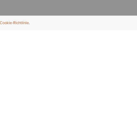
Cookie-Richtlinie
NFORMATION
ÜBER UNS
ndler finden
Über Ariat
ternational
Nachhaltigkeit
bs & Karriere
Presse
ößentabellen
Athleten
ue Fit