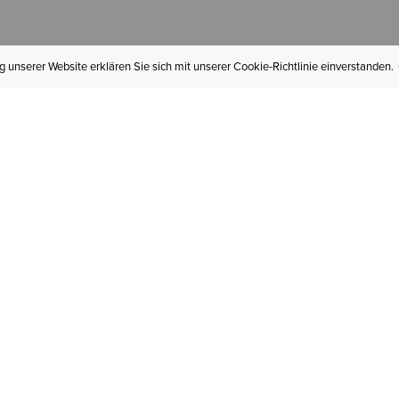
 unserer Website erklären Sie sich mit unserer Cookie-Richtlinie einverstanden.
MEIN KONTO
I
BESTELLSTATUS
RÜCKSENDUNGEN
Mein Konto
Hä
Newsletteranmeldung
In
GESCHENKGUTSCHEINE
Für später gespeichert
Jo
LIEFERUNG & VERSAND
Ariat Insider
Gr
GARANTIE
Tr
KLARNA