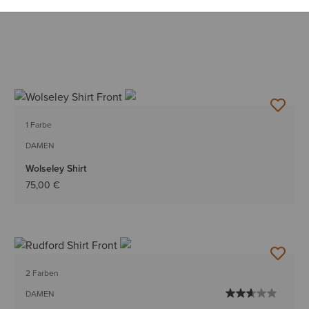
1 Farbe
DAMEN
Wolseley Shirt
75,00 €
2 Farben
DAMEN