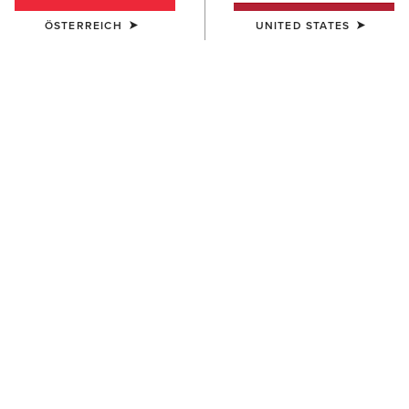
ÖSTERREICH
UNITED STATES
DAMEN
DAMEN
Cricklade Blouse
Millington Blouse
75,00 €
70,00 €
DAMEN
DAMEN
Rudford Shirt
Cricklade Blouse
70,00 €
75,00 €