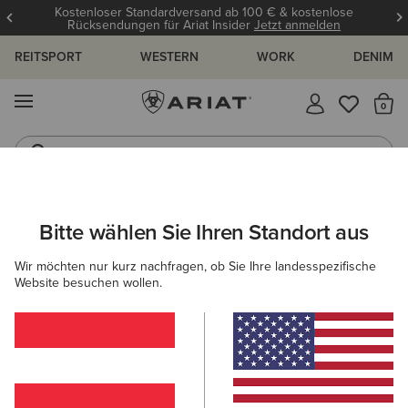
Kostenloser Standardversand ab 100 € & kostenlose
Rücksendungen für Ariat Insider
Jetzt anmelden
REITSPORT
WESTERN
WORK
DENIM
MENÜ
S
Reitstiefel
Jeans
ARIAT
DAMEN
COUNTRY
BEKLEIDUNG
BLUSEN & TOPS
Bitte wählen Sie Ihren Standort aus
C
Country-Hemden & Tops für Damen
Wir möchten nur kurz nachfragen, ob Sie Ihre landesspezifische
Website besuchen wollen.
Oberbekleidung
Pullover
Hosen
Kleider & Röc
6 ARTIKEL
Filter & Sortieren