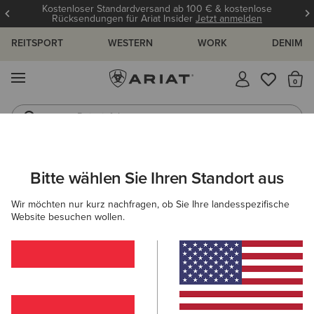
Kostenloser Standardversand ab 100 € & kostenlose
Rücksendungen für Ariat Insider
Jetzt anmelden
REITSPORT
WESTERN
WORK
DENIM
MENÜ
S
Reitstiefel
Jeans
ARIAT
DAMEN
COUNTRY
BEKLEIDUNG
BLUSEN & TOPS
Bitte wählen Sie Ihren Standort aus
C
Country-Hemden & Tops für Damen
Wir möchten nur kurz nachfragen, ob Sie Ihre landesspezifische
Website besuchen wollen.
Oberbekleidung
Pullover
Hosen
Kleider & Röc
Filter & Sortieren
6 ARTIKEL