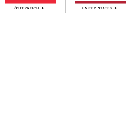
ÖSTERREICH
UNITED STATES
DAMEN
DAMEN
Cricklade Blouse
Millington Blouse
75,00 €
70,00 €
DAMEN
DAMEN
Rudford Shirt
Cricklade Blouse
70,00 €
75,00 €