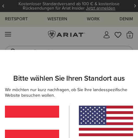
Kostenloser Standardversand ab 100 € & kostenlose
Rücksendungen für Ariat Insider
Jetzt anmelden
REITSPORT
WESTERN
WORK
DENIM
MENÜ
S
Reitstiefel
Jeans
ARIAT
DAMEN
BEKLEIDUNG
OBERTEILE & T-SHIRTS
T-S
Bitte wählen Sie Ihren Standort aus
C
T-Shirts für Damen
Wir möchten nur kurz nachfragen, ob Sie Ihre landesspezifische
Website besuchen wollen.
Polos
Baselayer
Blusen
Filter & Sortieren
28 ARTIKEL