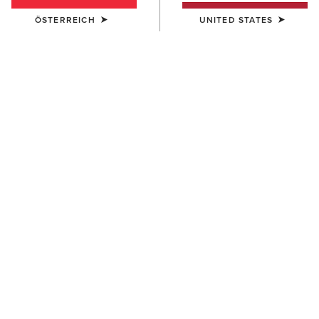
ÖSTERREICH
UNITED STATES
DAMEN
DAMEN
Cowgirl at Heart T-Shirt
Lucky Dreams T-Shirt
35,00 €
35,00 €
DAMEN
DAMEN
Star Spangled Rodeo T-Shirt
Rodeo Star Boyfriend T-Shirt
35,00 €
35,00 €