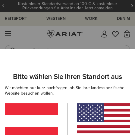
Kostenloser Standardversand ab 100 € & kostenlose
Rücksendungen für Ariat Insider
Jetzt anmelden
REITSPORT
WESTERN
WORK
DENIM
MENÜ
S
Reitstiefel
Jeans
ARIAT
DAMEN
BEKLEIDUNG
OBERTEILE & T-SHIRTS
BLU
Bitte wählen Sie Ihren Standort aus
C
Frauen Shirts & Blusen
Wir möchten nur kurz nachfragen, ob Sie Ihre landesspezifische
Website besuchen wollen.
T-Shirts
Polos
Baselayer
Filter & Sortieren
26 ARTIKEL