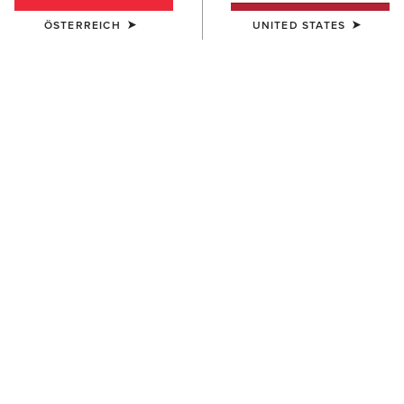
ÖSTERREICH
UNITED STATES
DAMEN
DAMEN
Horseshoe Western Snap
Team Kirby Stretch Western
Shirt
Shirt
65,00 €
65,00 €
DAMEN
DAMEN
VentTEK Western Shirt
Team Kirby Western Shirt
70,00 €
65,00 €